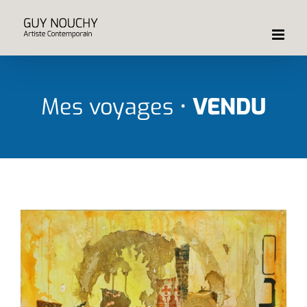
Passer
au
contenu
Mes voyages •
VENDU
View
Larger
Image