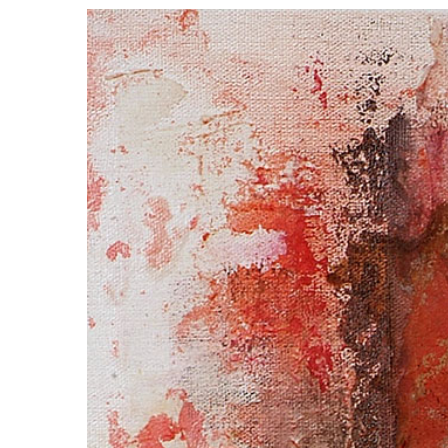
View
Larger
Image