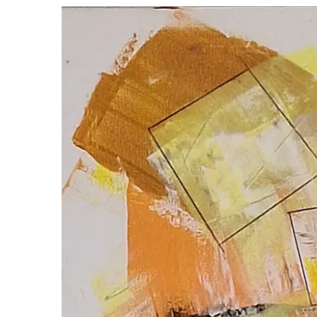
View
Larger
Image