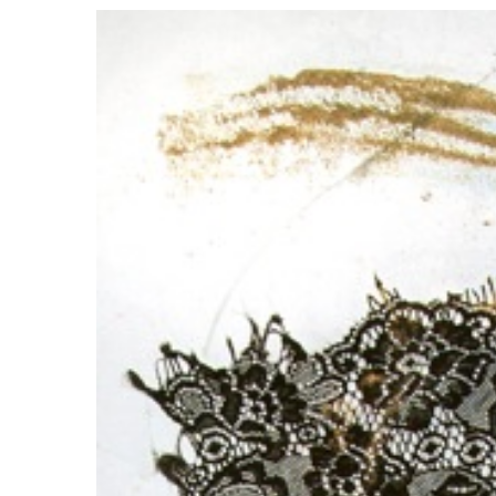
View
Larger
Image