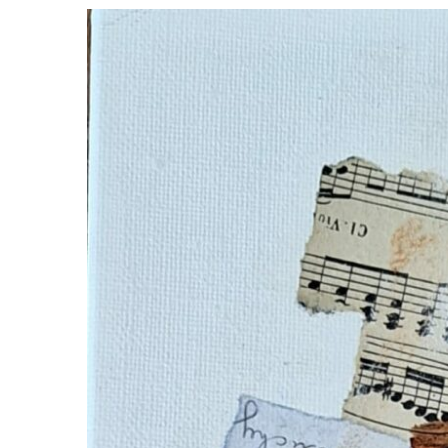
View
Larger
Image