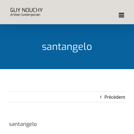
Passer
au
contenu
santangelo
Précédent
santangelo