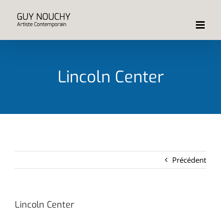
Passer
au
contenu
Lincoln Center
Précédent
Lincoln Center