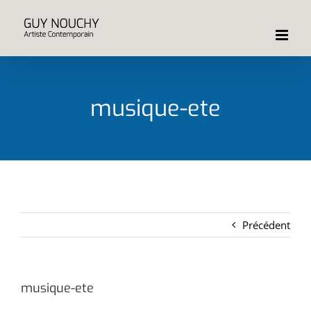
Passer
au
contenu
musique-ete
Précédent
musique-ete