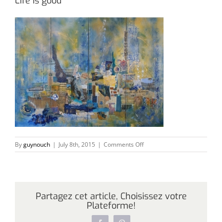
Life is good
on
By
guynouch
|
July 8th, 2015
|
Comments Off
Life
is
good
Partagez cet article, Choisissez votre
Plateforme!