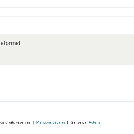
sur
Le
monde
lui
appartient
ateforme!
ous droits réservés |
Mentions Légales
| Réalisé par
Acteris