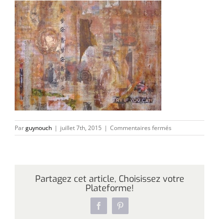
sur
Par
guynouch
|
juillet 7th, 2015
|
Commentaires fermés
Try
if
you
can
Partagez cet article, Choisissez votre
Plateforme!
Facebook
Pinterest