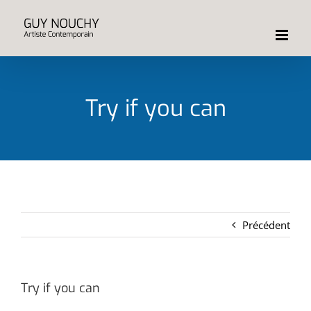
Passer
au
contenu
Try if you can
Précédent
Try if you can