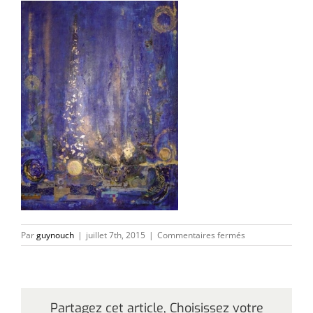
sur
Par
guynouch
|
juillet 7th, 2015
|
Commentaires fermés
Le
7e
jour
Partagez cet article, Choisissez votre